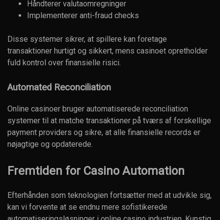
Håndterer valutaomregninger
Implementerer anti-fraud checks
Disse systemer sikrer, at spillere kan foretage
transaktioner hurtigt og sikkert, mens casinoet opretholder
fuld kontrol over finansielle risici.
Automated Reconciliation
Online casinoer bruger automatiserede reconciliation
systemer til at matche transaktioner på tværs af forskellige
payment providers og sikre, at alle finansielle records er
nøjagtige og opdaterede.
Fremtiden for Casino Automation
Efterhånden som teknologien fortsætter med at udvikle sig,
kan vi forvente at se endnu mere sofistikerede
automatiseringsløsninger i online casino industrien. Kunstig