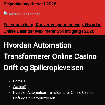
Belønningssystemer i 2026
Salesfunnels og Konverteringsoptimering: Hvordan
Online Casinoer Maximerer Spillertilgang i 2026
C
Hvordan Automation
i
r
c
u
Transformerer Online Casino
l
a
r
f
Drift og Spilleroplevelsen
o
c
u
s
Home
Casino
Hvordan Automation Transformerer Online Casino
Drift og Spilleroplevelsen