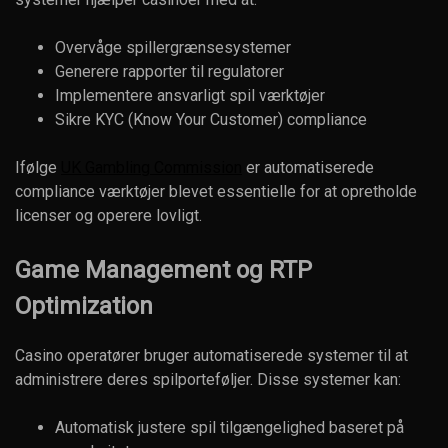
Overvåge spillergrænsesystemer
Generere rapporter til regulatorer
Implementere ansvarligt spil værktøjer
Sikre KYC (Know Your Customer) compliance
Ifølge
UK Gambling Commission
er automatiserede
compliance værktøjer blevet essentielle for at opretholde
licenser og operere lovligt.
Game Management og RTP
Optimization
Casino operatører bruger automatiserede systemer til at
administrere deres spilporteføljer. Disse systemer kan:
Automatisk justere spil tilgængelighed baseret på