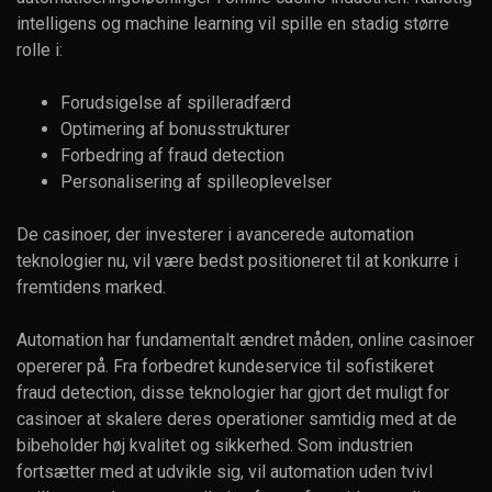
intelligens og machine learning vil spille en stadig større
rolle i:
Forudsigelse af spilleradfærd
Optimering af bonusstrukturer
Forbedring af fraud detection
Personalisering af spilleoplevelser
De casinoer, der investerer i avancerede automation
teknologier nu, vil være bedst positioneret til at konkurre i
fremtidens marked.
Automation har fundamentalt ændret måden, online casinoer
opererer på. Fra forbedret kundeservice til sofistikeret
fraud detection, disse teknologier har gjort det muligt for
casinoer at skalere deres operationer samtidig med at de
bibeholder høj kvalitet og sikkerhed. Som industrien
fortsætter med at udvikle sig, vil automation uden tvivl