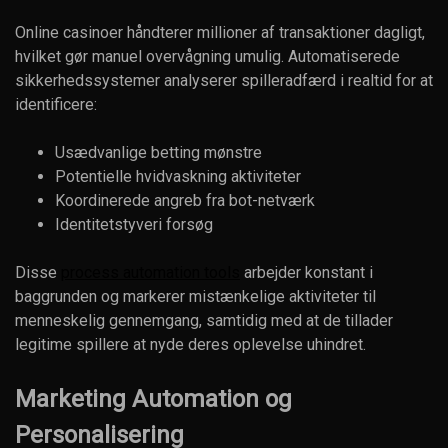
Online casinoer håndterer millioner af transaktioner dagligt,
hvilket gør manuel overvågning umulig. Automatiserede
sikkerhedssystemer analyserer spilleradfærd i realtid for at
identificere:
Usædvanlige betting mønstre
Potentielle hvidvaskning aktiviteter
Koordinerede angreb fra bot-netværk
Identitetstyveri forsøg
Disse
process automation tools
arbejder konstant i
baggrunden og markerer mistænkelige aktiviteter til
menneskelig gennemgang, samtidig med at de tillader
legitime spillere at nyde deres oplevelse uhindret.
Marketing Automation og
Personalisering