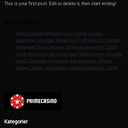
This is your first post. Edit or delete it, then start writing!
Ugens casinoer
Video Content Management i Online Casino-
Industrien: Hvordan Streaming-Platforme og Content-
Værktøjer Transformerer Spillerengagement i 2026
CRM-Integration og Spillerdata Management: Hvordan
Gratis Software-Løsninger Kan Optimere Mindre
Online Casino-Operatørers Konkurrenceevne i 2026
Kategorier