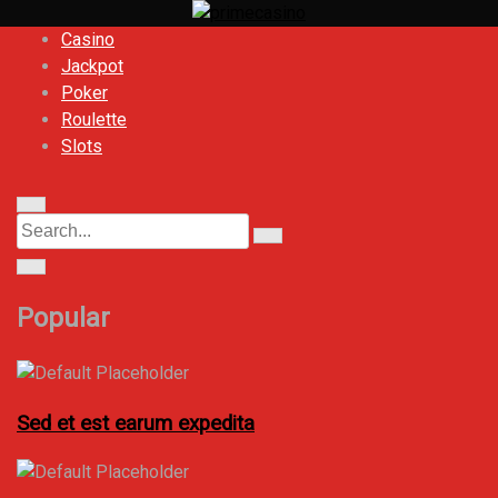
S
k
Casino
i
Jackpot
p
Poker
t
Roulette
o
Slots
c
o
M
C
n
S
e
i
n
S
r
t
e
u
e
c
I
a
u
e
a
c
r
l
o
c
a
n
r
n
h
Popular
r
f
t
c
o
c
h
u
s
f
o
Sed et est earum expedita
r
: