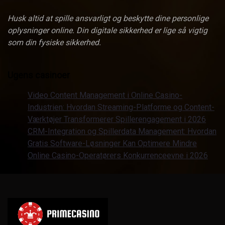
Husk altid at spille ansvarligt og beskytte dine personlige
oplysninger online. Din digitale sikkerhed er lige så vigtig
som din fysiske sikkerhed.
Ugens casinoer
Video Content Management i Online Casino-
Industrien: Hvordan Streaming-Platforme og Content-
Værktøjer Transformerer Spillerengagement i 2026
CRM-Integration og Spillerdata Management: Hvordan
Gratis Software-Løsninger Kan Optimere Mindre
Online Casino-Operatørers Konkurrenceevne i 2026