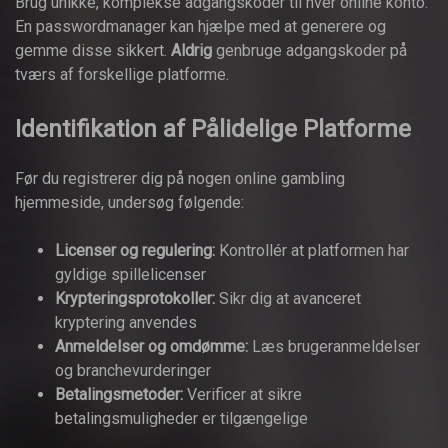
Brug unikke, komplekse adgangskoder til hver online konto.
En passwordmanager kan hjælpe med at generere og
gemme disse sikkert.
Aldrig
genbruge adgangskoder på
tværs af forskellige platforme.
Identifikation af Pålidelige Platforme
Før du registrerer dig på nogen online gambling
hjemmeside, undersøg følgende:
Licenser og regulering:
Kontrollér at platformen har
gyldige spillelicenser
Krypteringsprotokoller:
Sikr dig at avanceret
kryptering anvendes
Anmeldelser og omdømme:
Læs brugeranmeldelser
og branchevurderinger
Betalingsmetoder:
Verificer at sikre
betalingsmuligheder er tilgængelige