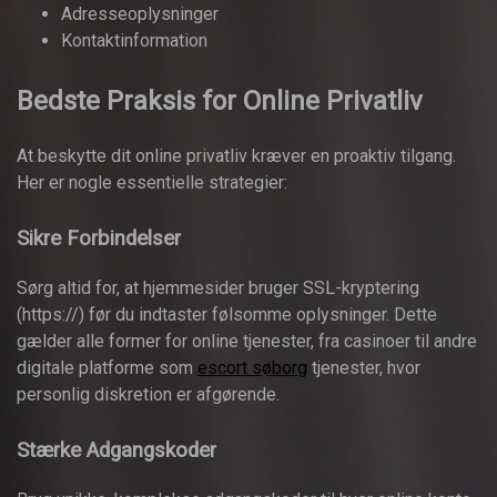
Adresseoplysninger
Kontaktinformation
Bedste Praksis for Online Privatliv
At beskytte dit online privatliv kræver en proaktiv tilgang.
Her er nogle essentielle strategier:
Sikre Forbindelser
Sørg altid for, at hjemmesider bruger SSL-kryptering
(https://) før du indtaster følsomme oplysninger. Dette
gælder alle former for online tjenester, fra casinoer til andre
digitale platforme som
escort søborg
tjenester, hvor
personlig diskretion er afgørende.
Stærke Adgangskoder