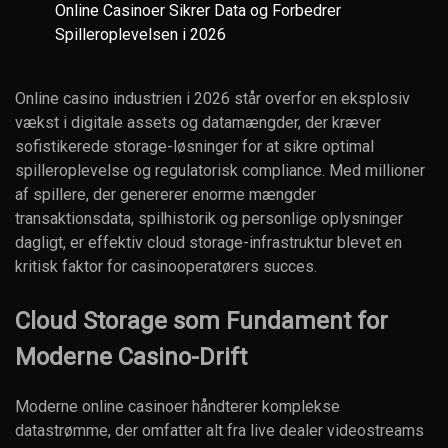
Online Casinoer Sikrer Data og Forbedrer
Spilleroplevelsen i 2026
Online casino industrien i 2026 står overfor en eksplosiv
vækst i digitale assets og datamængder, der kræver
sofistikerede storage-løsninger for at sikre optimal
spilleroplevelse og regulatorisk compliance. Med millioner
af spillere, der genererer enorme mængder
transaktionsdata, spilhistorik og personlige oplysninger
dagligt, er effektiv cloud storage-infrastruktur blevet en
kritisk faktor for casinooperatørers succes.
Cloud Storage som Fundament for
Moderne Casino-Drift
Moderne online casinoer håndterer komplekse
datastrømme, der omfatter alt fra live dealer videostreams