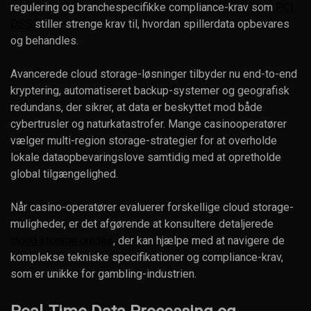
regulering og branchespecifikke compliance-krav som
PCI
DSS
stiller strenge krav til, hvordan spillerdata opbevares
og behandles.
Avancerede cloud storage-løsninger tilbyder nu end-to-end
kryptering, automatiseret backup-systemer og geografisk
redundans, der sikrer, at data er beskyttet mod både
cybertrusler og naturkatastrofer. Mange casinooperatører
vælger multi-region storage-strategier for at overholde
lokale dataopbevaringslove samtidig med at opretholde
global tilgængelighed.
Når casino-operatører evaluerer forskellige cloud storage-
muligheder, er det afgørende at konsultere detaljerede
cloud storage guides
, der kan hjælpe med at navigere de
komplekse tekniske specifikationer og compliance-krav,
som er unikke for gambling-industrien.