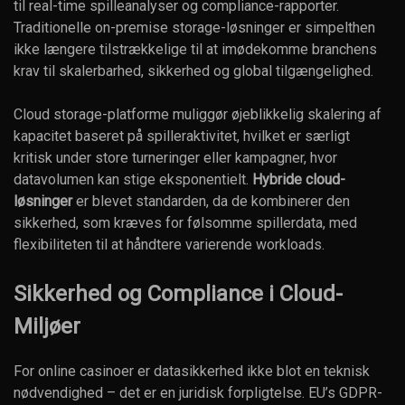
til real-time spilleanalyser og compliance-rapporter.
Traditionelle on-premise storage-løsninger er simpelthen
ikke længere tilstrækkelige til at imødekomme branchens
krav til skalerbarhed, sikkerhed og global tilgængelighed.
Cloud storage-platforme muliggør øjeblikkelig skalering af
kapacitet baseret på spilleraktivitet, hvilket er særligt
kritisk under store turneringer eller kampagner, hvor
datavolumen kan stige eksponentielt.
Hybride cloud-
løsninger
er blevet standarden, da de kombinerer den
sikkerhed, som kræves for følsomme spillerdata, med
flexibiliteten til at håndtere varierende workloads.
Sikkerhed og Compliance i Cloud-
Miljøer
For online casinoer er datasikkerhed ikke blot en teknisk
nødvendighed – det er en juridisk forpligtelse. EU’s GDPR-