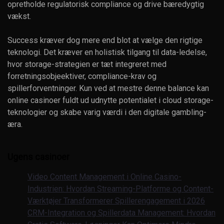
opretholde regulatorisk compliance og drive bæredygtig
vækst.
Success kræver dog mere end blot at vælge den rigtige
teknologi. Det kræver en holistisk tilgang til data-ledelse,
hvor storage-strategien er tæt integreret med
forretningsobjeektiver, compliance-krav og
spillerforventninger. Kun ved at mestre denne balance kan
online casinoer fuldt ud udnytte potentialet i cloud storage-
teknologier og skabe varig værdi i den digitale gambling-
æra.
Ugens casinoer
Video Content Management i Online Casino-
Industrien: Hvordan Streaming-Platforme og Content-
Værktøjer Transformerer Spillerengagement i 2026
CRM-Integration og Spillerdata Management: Hvordan